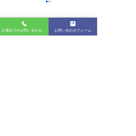
コメント
お電話でのお問い合わせはこちら
お問い合わせフォーム
コメントを追加…
2026年7月26日 名古屋港
2026年7月26
カスタムクルーズ
カスタムクルー
NAGOYAクルージング
株式会社トラベルコンシェルジュ クルーズオフィス
〒456-0054 名古屋市熱田区千年2-1-12 昭和マリン千年北
Tel. 052-990-6244 Fax. 052-451-1936
受付時間. 9：30 - 17：00（土日祝・年末年始を除く）
クルーズに関するご相談・ご質問等ございましたら、お気軽にお
問い合わせください。
​プライバシーポリシー
運営会社概要
特定商取引法に基づく表記