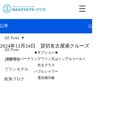
記事
All Posts
2024年12月24日 貸切名古屋港クルーズ
All Posts
★オプション★
乾杯用スパークリングワイン又はノンアルコール＋
お知らせ
光るグラス
プランモデル
バブルシャワー
電光掲示板
航海ブログ