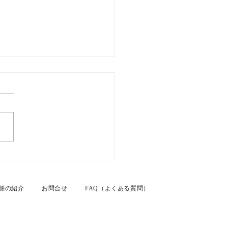
26年7月26日 名古屋港カ
ムクルーズ
舶の紹介
お問合せ
FAQ（よくある質問）