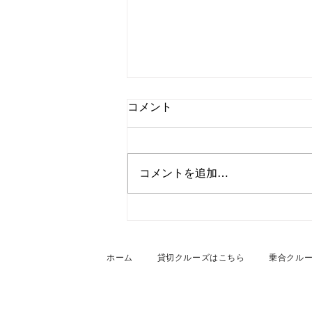
コメント
コメントを追加…
2026年7月27日 名古屋港・
船上貸切BBQクルーズ
ホーム
貸切クルーズはこちら
乗合クル
NAGOYAクルージング