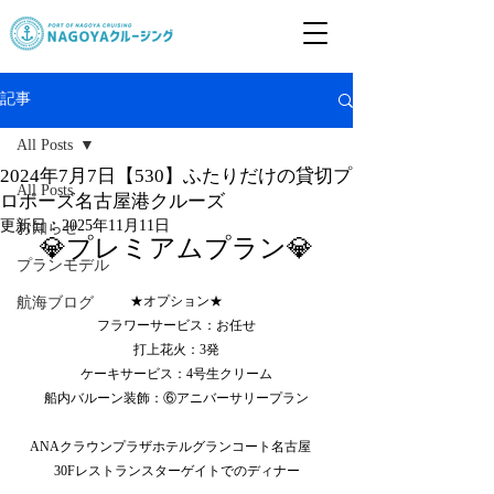
記事
All Posts
2024年7月7日【530】ふたりだけの貸切プ
All Posts
ロポーズ名古屋港クルーズ
更新日：
2025年11月11日
お知らせ
💎プレミアムプラン💎
プランモデル
★オプション★
航海ブログ
フラワーサービス：お任せ
打上花火：3発
ケーキサービス：4号生クリーム
船内バルーン装飾：⑥アニバーサリープラン
ANAクラウンプラザホテルグランコート名古屋　
30Fレストランスターゲイトでのディナー