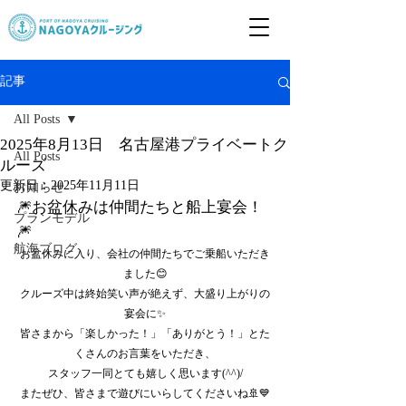
記事
All Posts
2025年8月13日 名古屋港プライベートク
All Posts
ルーズ
更新日：
2025年11月11日
お知らせ
🎆お盆休みは仲間たちと船上宴会！
プランモデル
🎆
航海ブログ
お盆休みに入り、会社の仲間たちでご乗船いただき
ました😊
クルーズ中は終始笑い声が絶えず、大盛り上がりの
宴会に✨
皆さまから「楽しかった！」「ありがとう！」とた
くさんのお言葉をいただき、
スタッフ一同とても嬉しく思います(^^)/
またぜひ、皆さまで遊びにいらしてくださいね🚢💙