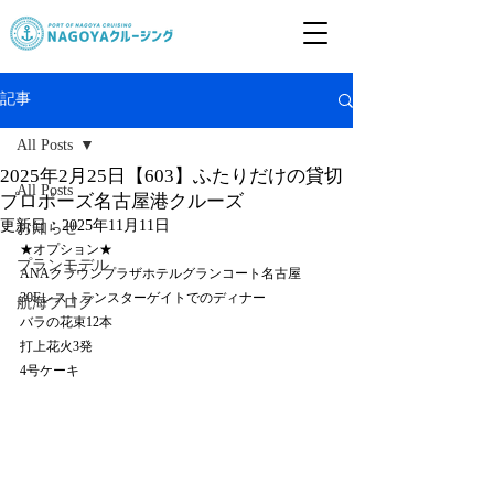
記事
All Posts
2025年2月25日【603】ふたりだけの貸切
All Posts
プロポーズ名古屋港クルーズ
更新日：
2025年11月11日
お知らせ
★オプション★
プランモデル
ANAクラウンプラザホテルグランコート名古屋　
30Fレストランスターゲイトでのディナー
航海ブログ
バラの花束12本
打上花火3発
4号ケーキ