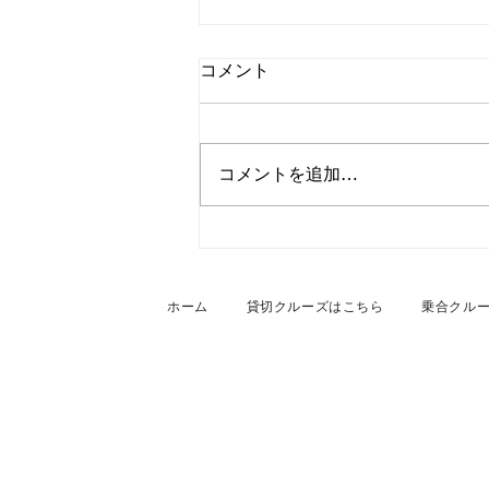
コメント
コメントを追加…
2026年7月27日 名古屋港・
船上貸切BBQクルーズ
ホーム
貸切クルーズはこちら
乗合クル
NAGOYAクルージング
株式会社トラベルコンシェルジュ ク
〒456-0054 名古屋市熱田区千年2-1
Tel. 052-990-6244 Fax. 052-451-1936