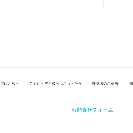
2026年7月26日 名古屋港カ
20
スタムクルーズ
スタ
ーズはこちら
ご予約・空き状況はこちらから
乗船場のご案内
船
お問合せフォーム
ルーズオフィス
-12 昭和マリン千年北
クルーズに関するご相談・ご質問等ござい