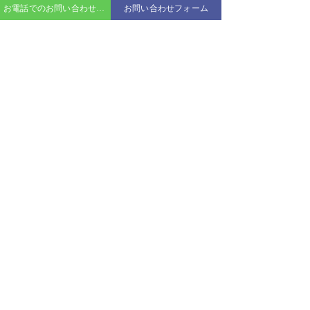
お電話でのお問い合わせはこちら
お問い合わせフォーム
コメント
コメントを追加…
2026年7月26日 名古屋港
2026年7月26
カスタムクルーズ
カスタムクルー
NAGOYAクルージング
株式会社トラベルコンシェルジュ クルーズオフィス
〒456-0054 名古屋市熱田区千年2-1-12 昭和マリン千年北
Tel. 052-990-6244 Fax. 052-451-1936
受付時間. 9：30 - 17：00（土日祝・年末年始を除く）
クルーズに関するご相談・ご質問等ございましたら、お気軽にお
問い合わせください。