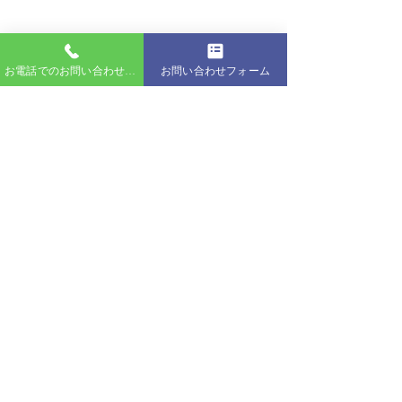
お電話でのお問い合わせはこちら
お問い合わせフォーム
コメント
コメントを追加…
2026年7月26日 名古屋港
2026年7月26
カスタムクルーズ
カスタムクルー
NAGOYAクルージング
株式会社トラベルコンシェルジュ クルーズオフィス
〒456-0054 名古屋市熱田区千年2-1-12 昭和マリン千年北