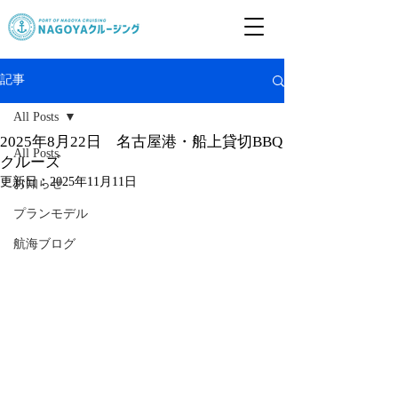
記事
All Posts
2025年8月22日 名古屋港・船上貸切BBQ
All Posts
クルーズ
更新日：
2025年11月11日
お知らせ
プランモデル
航海ブログ