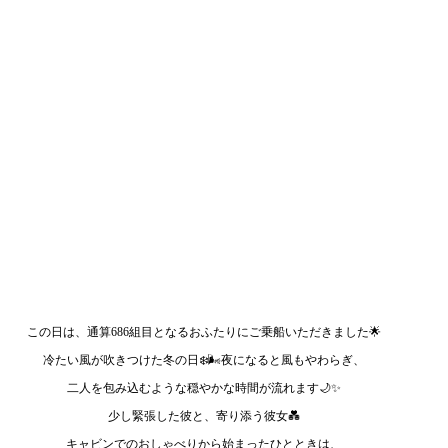
この日は、通算686組目となるおふたりにご乗船いただきました🌟
冷たい風が吹きつけた冬の日❄️🌬️夜になると風もやわらぎ、
二人を包み込むような穏やかな時間が流れます🌙✨
少し緊張した彼と、寄り添う彼女💑
キャビンでのおしゃべりから始まったひとときは、