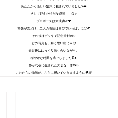
あたたかく優しい空気に包まれていました☕️❤️
そして迎えた特別な瞬間――💍✨
プロポーズは大成功🎉💖
緊張がほどけ、二人の表情は喜びでいっぱいに🥹💕
その後はデッキで記念撮影📸✨
どの写真も、輝く思い出に💎💞
撮影後はゆっくり語り合いながら、
穏やかな時間を過ごしました⏳🌷
静かな夜に生まれた大切な一歩👣✨
これからの物語が、さらに輝いていきますように💖🌈