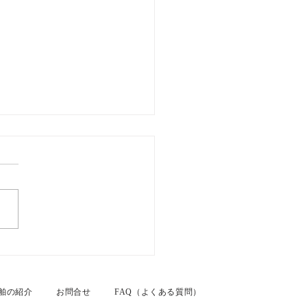
26年7月26日 名古屋港カ
ムクルーズ
舶の紹介
お問合せ
FAQ（よくある質問）