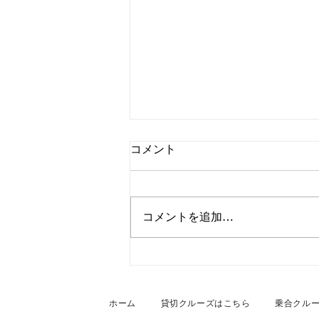
コメント
コメントを追加…
2026年7月27日 名古屋港・
船上貸切BBQクルーズ
ホーム
貸切クルーズはこちら
乗合クル