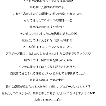
ドキドキが伝わってくるような空気感💓
落ち着いた雰囲気の中にも、
これから訪れる大切な瞬間への想いが感じられました。
そして迎えたプロポーズの瞬間——💍
彼女様の目には涙が浮かび、
その姿につられるように彼氏様も涙を…😢💓
言葉だけでは伝えきれない想いが溢れる、
とても心打たれるシーンとなりました。
プロポーズ後は、おふたりともほっとされたご様子でリラックス😊
船の上では一緒に写真を撮られたり📸
ベンチに腰掛けてゆっくりお話をされたりと、
自然体で過ごされる仲睦まじいお姿がとても印象的でした✨
終始落ち着いた空気の中に、
確かな愛情が感じられるあたたかく優しいプロポーズのひととき💐
おふたりのこれからが、笑顔と幸せに包まれた日々になりますように🍀💖
末永くお幸せに…💍✨