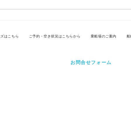
2026年7月26日 名古屋港カ
20
スタムクルーズ
スタ
ーズはこちら
ご予約・空き状況はこちらから
乗船場のご案内
船
お問合せフォーム
ルーズオフィス
-12 昭和マリン千年北
クルーズに関するご相談・ご質問等ござい
祝・年末年始を除く）
概要
特定商取引法に基づく表記