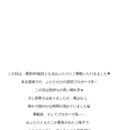
この日は、通算693組目となるおふたりにご乗船いただきました🌟
名古屋港での、ふたりだけの貸切プロポーズ🚢✨
この日は気持ちの良い晴れ空☀️
少し肌寒さはありましたが、風はなく、
静かで穏やかな時間が流れていました🍃
乗船前、そしてプロポーズ前——
おふたりともどこか緊張されたご様子で、