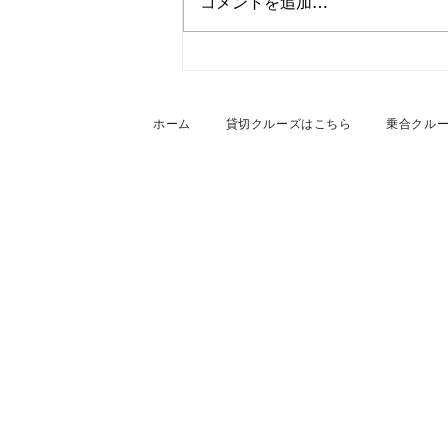
コメントを追加…
2026年7月27日 名古屋港・
船上貸切BBQクルーズ
ホーム
貸切クルーズはこちら
乗合クル
NAGOYAクルージング
株式会社トラベルコンシェルジュ ク
〒456-0054 名古屋市熱田区千年2-1
Tel. 052-990-6244 Fax. 052-451-1936
受付時間. 9：30 - 17：00（土日
​プライバシーポリシー
運営会社
© TRAVEL CONCIERGE All rights reserved.