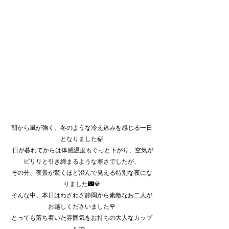
朝から風が強く、冬のような冷え込みを感じる一日
となりました🍃
 日が暮れてからは体感温度もぐっと下がり、空気が
ピリリと引き締まるような寒さでしたが、
その分、夜景が驚くほど澄んで見える特別な夜にな
りました🌃💎
そんな中、本日はわざわざ静岡から素敵なお二人が
お越しくださいました🌹
とっても落ち着いた雰囲気をお持ちの大人なカップ