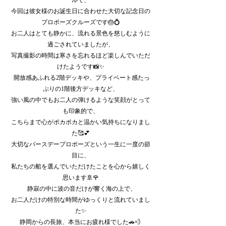
ルで、
今回は彼女様のお誕生日に合わせた大切な記念日の
プロポーズクルーズです🎂💍
お二人はとても静かに、流れる景色を慈しむように
過ごされていましたが、
写真撮影の時間は寒さを忘れるほど楽しんでいただ
けたようです📸✨
 開放感あふれる2階デッキや、プライベート感たっ
ぷりの1階後方デッキなど、
強い風の中でもお二人の弾けるような笑顔がとって
も印象的で、
こちらまで心がポカポカと温かい気持ちになりまし
た🥰💕
大切なバースデープロポーズという一生に一度の節
目に、
私たちの船を選んでいただけたことを心から嬉しく
思います🚢🌹
 静寂の中に波の音だけが響く海の上で、
お二人だけの特別な時間がゆっくりと流れていまし
た✨
静岡からの長旅、本当にお疲れ様でした🚗💨 