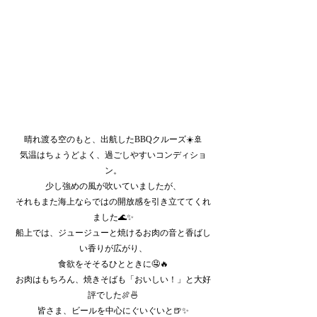
晴れ渡る空のもと、出航したBBQクルーズ☀️🚢
気温はちょうどよく、過ごしやすいコンディショ
ン。
少し強めの風が吹いていましたが、
それもまた海上ならではの開放感を引き立ててくれ
ました🌊✨
船上では、ジュージューと焼けるお肉の音と香ばし
い香りが広がり、
食欲をそそるひとときに🤤🔥
お肉はもちろん、焼きそばも「おいしい！」と大好
評でした🍖🍜
皆さま、ビールを中心にぐいぐいと🍺✨