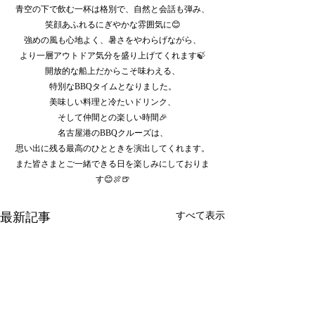
青空の下で飲む一杯は格別で、自然と会話も弾み、
笑顔あふれるにぎやかな雰囲気に😊
強めの風も心地よく、暑さをやわらげながら、
より一層アウトドア気分を盛り上げてくれます🍃
開放的な船上だからこそ味わえる、
特別なBBQタイムとなりました。
美味しい料理と冷たいドリンク、
そして仲間との楽しい時間🎉
名古屋港のBBQクルーズは、
思い出に残る最高のひとときを演出してくれます。
また皆さまとご一緒できる日を楽しみにしておりま
す😊🍖🍺
最新記事
すべて表示