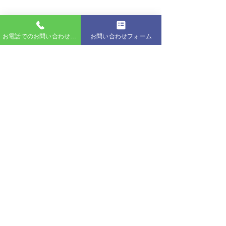
お電話でのお問い合わせはこちら
お問い合わせフォーム
コメント
コメントを追加…
2026年7月26日 名古屋港
2026年7月26
カスタムクルーズ
カスタムクルー
NAGOYAクルージング
株式会社トラベルコンシェルジュ クルーズオフィス
〒456-0054 名古屋市熱田区千年2-1-12 昭和マリン千年北
Tel. 052-990-6244 Fax. 052-451-1936