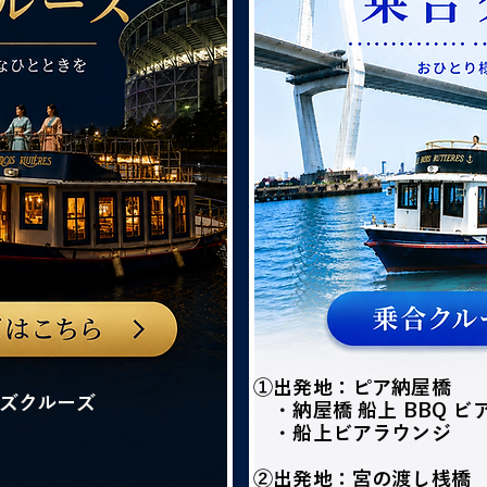
①出発地：ピア納屋橋
ズクルーズ
・納屋橋 船上 BBQ ビ
・船上ビアラウンジ
②出発地：宮の渡し桟橋