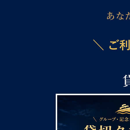
あな
＼ ご