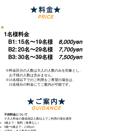
★料金★
PRICE
1名様料金
B1: 15名〜19名様
8,000yen
B2: 20名〜29名様
7,700yen
B3: 30名〜39名様
7,500yen
※料金区分の人数は大人の人数のみを対象とし、
お子様の人数は含みません。
​※15名様以下でのご利用をご希望の場合は、
15名様分の料金にてご案内が可能です。
★ご案内★
GUIDANCE
子供料金について
※大人料金の最低保証人数以上でご利用の場合適用
3歳まで：無料（食事なし）
4歳〜6歳まで：2,500yen
小学生：大人料金の半額