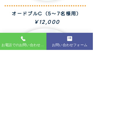
オードブルC（5～7名様用）
​￥12,000
お電話でのお問い合わせはこちら
お問い合わせフォーム
生クリームデコレーションケーキ
直径30cm(15名様以上）
​※メッセージ付き
￥20,000