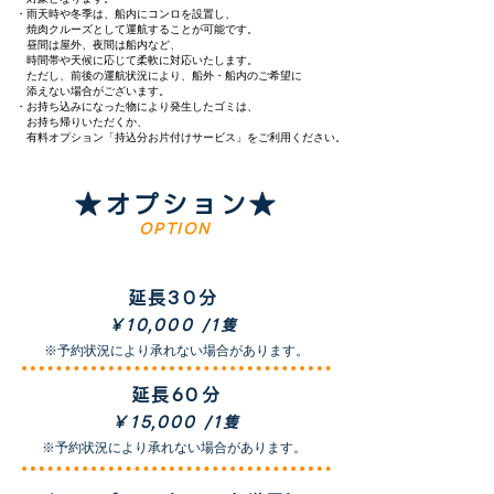
・雨天時や冬季は、船内にコンロを設置し、
焼肉クルーズとして運航することが可能です。
昼間は屋外、夜間は船内など、
時間帯や天候に応じて柔軟に対応いたします。
ただし、前後の運航状況により、船外・船内のご希望に
添えない場合がございます。
・お持ち込みになった物により発生したゴミは、
お持ち帰りいただくか、
​ 有料オプション「持込分お片付けサービス」をご利用ください。
★オプション★
OPTION
延長30分
￥10,000 /1隻
​※予約状況により承れない場合があります。
延長60分
￥15,000 /1隻
​※予約状況により承れない場合があります。