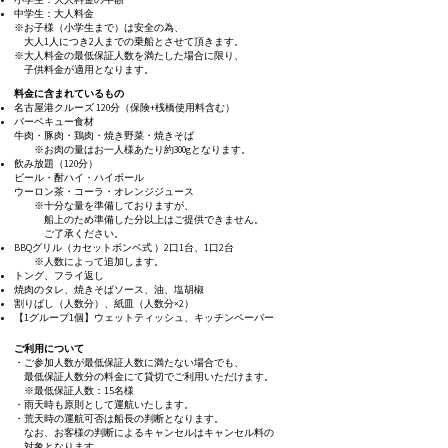
中学生：大人料金
※お子様（小学生まで）は安全の為、
大人1人につき
2人までの乗船とさせて頂きます。
※大人料金の最低保証人数を満たした場合に限り、
子供料金が適用となります。​​
料金に含まれているもの
​​名古屋港クルーズ 120分（保険+桟橋使用料含む）
バーベキュー食材
牛肉・豚肉・鶏肉・焼き野菜・焼きそば
※お肉の量はお一人様あたり約300gとなります。
飲み放題（120分）
ビール・酎ハイ・ハイボール
ウーロン茶・コーラ・オレンジジュース
※十分な量を準備しておりますが、
船上のため
準備した分以上はご提供できません。
ご了承ください。​
BBQグリル（カセットボンベ式 ）2口1台、1口2台
※人数によって追加します。
トング、フライ返し
焼肉のタレ、焼きそばソース、油、塩胡椒
割りばし（人数分）、紙皿（人数分×2）
【1グループ1個】ウェットティッシュ、キッチンペーパー
ご利用について
・ご参加人数が最低保証人数に満たない場合でも、
最低保証人数分の料金にて貸切でご利用いただけます。
※最低保証人数：15名様
・雨天時も原則として運航いたします。
・荒天時の運航可否は船長の判断となります。
なお、お客様の判断によるキャンセルはキャンセル料の
対象となります。