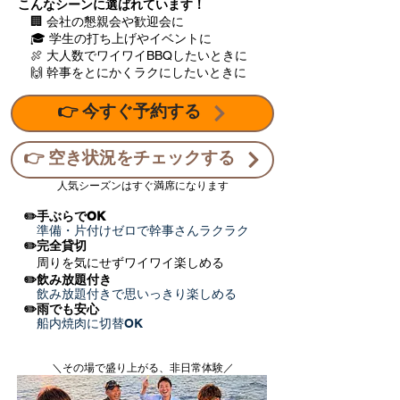
こんなシーンに選ばれています！
🏢 会社の懇親会や歓迎会に
🎓 学生の打ち上げやイベントに
🍖 大人数でワイワイBBQしたいときに
​
🙌 幹事をとにかくラクにしたいときに
👉 今すぐ予約する
👉 空き状況をチェックする
人気シーズンはすぐ満席になります
✏️手ぶらでOK
準備・片付けゼロで幹事さんラクラク
✏️完全貸切
周りを気にせずワイワイ楽しめる
✏️飲み放題付き
飲み放題付きで思いっきり楽しめる
✏️雨でも安心
船内焼肉に切替OK
＼その場で盛り上がる、非日常体験／